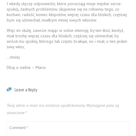
I wtedy słyszę odpowiedzi, które poruszają moje męskie serce:
spokój, żadnych problemów, skupienie się na robieniu tego, co
kocham, radość, koniec kłopotów, więcej czasu dla bliskich, częściej
bym się uśmiechał, miałbym mniej siwych włosów.
Więc im służę, zawsze mając w sobie intencję, by ten ktoś, kiedyś,
miał trochę więcej czasu dla bliskich, częściej się uśmiechał, by
wrócił mu spokój, którego tak często brakuje, no i miał, o ten jeden
siwy włos,
…mniej
Dbaj o siebie – Mario
Leave a Reply
Twój adres e-mail nie zostanie opublikowany.
Wymagane pola są
oznaczone
*