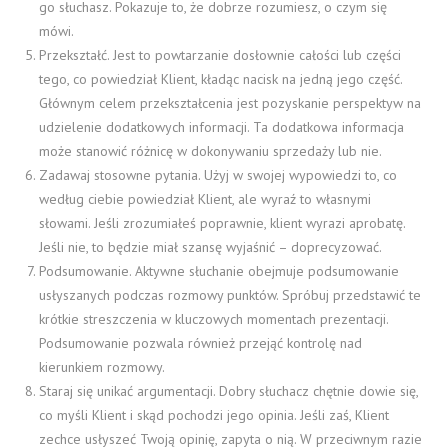
go słuchasz. Pokazuje to, że dobrze rozumiesz, o czym się
mówi.
Przekształć. Jest to powtarzanie dosłownie całości lub części
tego, co powiedział Klient, kładąc nacisk na jedną jego część.
Głównym celem przekształcenia jest pozyskanie perspektyw na
udzielenie dodatkowych informacji. Ta dodatkowa informacja
może stanowić różnicę w dokonywaniu sprzedaży lub nie.
Zadawaj stosowne pytania. Użyj w swojej wypowiedzi to, co
według ciebie powiedział Klient, ale wyraź to własnymi
słowami. Jeśli zrozumiałeś poprawnie, klient wyrazi aprobatę.
Jeśli nie, to będzie miał szansę wyjaśnić – doprecyzować.
Podsumowanie. Aktywne słuchanie obejmuje podsumowanie
usłyszanych podczas rozmowy punktów. Spróbuj przedstawić te
krótkie streszczenia w kluczowych momentach prezentacji.
Podsumowanie pozwala również przejąć kontrolę nad
kierunkiem rozmowy.
Staraj się unikać argumentacji. Dobry słuchacz chętnie dowie się,
co myśli Klient i skąd pochodzi jego opinia. Jeśli zaś, Klient
zechce usłyszeć Twoją opinię, zapyta o nią. W przeciwnym razie