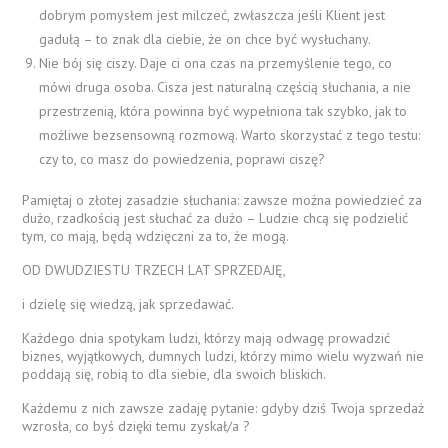
dobrym pomysłem jest milczeć, zwłaszcza jeśli Klient jest
gadułą – to znak dla ciebie, że on chce być wysłuchany.
Nie bój się ciszy. Daje ci ona czas na przemyślenie tego, co
mówi druga osoba. Cisza jest naturalną częścią słuchania, a nie
przestrzenią, która powinna być wypełniona tak szybko, jak to
możliwe bezsensowną rozmową. Warto skorzystać z tego testu:
czy to, co masz do powiedzenia, poprawi ciszę?
Pamiętaj o złotej zasadzie słuchania: zawsze można powiedzieć za
dużo, rzadkością jest słuchać za dużo – Ludzie chcą się podzielić
tym, co mają, będą wdzięczni za to, że mogą.
OD DWUDZIESTU TRZECH LAT SPRZEDAJĘ,
i dzielę się wiedzą, jak sprzedawać.
Każdego dnia spotykam ludzi, którzy mają odwagę prowadzić
biznes, wyjątkowych, dumnych ludzi, którzy mimo wielu wyzwań nie
poddają się, robią to dla siebie, dla swoich bliskich.
Każdemu z nich zawsze zadaję pytanie: gdyby dziś Twoja sprzedaż
wzrosła, co byś dzięki temu zyskał/a ?