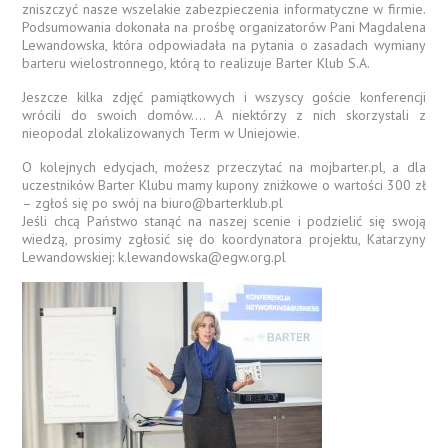
zniszczyć nasze wszelakie zabezpieczenia informatyczne w firmie.
Podsumowania dokonała na prośbę organizatorów Pani Magdalena
Lewandowska, która odpowiadała na pytania o zasadach wymiany
barteru wielostronnego, którą to realizuje Barter Klub S.A.
Jeszcze kilka zdjęć pamiątkowych i wszyscy goście konferencji
wrócili do swoich domów…. A niektórzy z nich skorzystali z
nieopodal zlokalizowanych Term w Uniejowie.
O kolejnych edycjach, możesz przeczytać na mojbarter.pl, a dla
uczestników Barter Klubu mamy kupony zniżkowe o wartości 300 zł
– zgłoś się po swój na biuro@barterklub.pl
Jeśli chcą Państwo stanąć na naszej scenie i podzielić się swoją
wiedzą, prosimy zgłosić się do koordynatora projektu, Katarzyny
Lewandowskiej: k.lewandowska@egw.org.pl