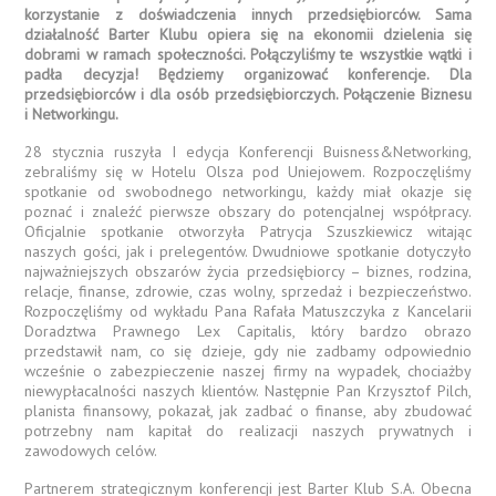
korzystanie z doświadczenia innych przedsiębiorców. Sama
działalność Barter Klubu opiera się na ekonomii dzielenia się
dobrami w ramach społeczności. Połączyliśmy te wszystkie wątki i
padła decyzja! Będziemy organizować konferencje. Dla
przedsiębiorców i dla osób przedsiębiorczych. Połączenie Biznesu
i Networkingu.
28 stycznia ruszyła I edycja Konferencji Buisness&Networking,
zebraliśmy się w Hotelu Olsza pod Uniejowem. Rozpoczęliśmy
spotkanie od swobodnego networkingu, każdy miał okazje się
poznać i znaleźć pierwsze obszary do potencjalnej współpracy.
Oficjalnie spotkanie otworzyła Patrycja Szuszkiewicz witając
naszych gości, jak i prelegentów. Dwudniowe spotkanie dotyczyło
najważniejszych obszarów życia przedsiębiorcy – biznes, rodzina,
relacje, finanse, zdrowie, czas wolny, sprzedaż i bezpieczeństwo.
Rozpoczęliśmy od wykładu Pana Rafała Matuszczyka z Kancelarii
Doradztwa Prawnego Lex Capitalis, który bardzo obrazo
przedstawił nam, co się dzieje, gdy nie zadbamy odpowiednio
wcześnie o zabezpieczenie naszej firmy na wypadek, chociażby
niewypłacalności naszych klientów. Następnie Pan Krzysztof Pilch,
planista finansowy, pokazał, jak zadbać o finanse, aby zbudować
potrzebny nam kapitał do realizacji naszych prywatnych i
zawodowych celów.
Partnerem strategicznym konferencji jest Barter Klub S.A. Obecna