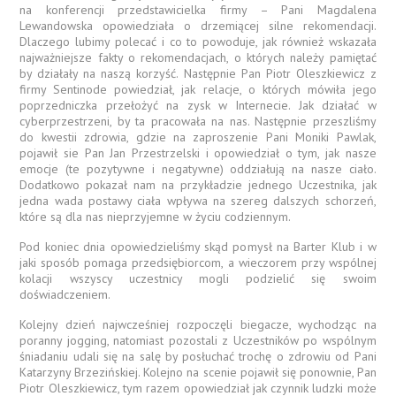
na konferencji przedstawicielka firmy – Pani Magdalena
Lewandowska opowiedziała o drzemiącej silne rekomendacji.
Dlaczego lubimy polecać i co to powoduje, jak również wskazała
najważniejsze fakty o rekomendacjach, o których należy pamiętać
by działały na naszą korzyść. Następnie Pan Piotr Oleszkiewicz z
firmy Sentinode powiedział, jak relacje, o których mówiła jego
poprzedniczka przełożyć na zysk w Internecie. Jak działać w
cyberprzestrzeni, by ta pracowała na nas. Następnie przeszliśmy
do kwestii zdrowia, gdzie na zaproszenie Pani Moniki Pawlak,
pojawił sie Pan Jan Przestrzelski i opowiedział o tym, jak nasze
emocje (te pozytywne i negatywne) oddziałują na nasze ciało.
Dodatkowo pokazał nam na przykładzie jednego Uczestnika, jak
jedna wada postawy ciała wpływa na szereg dalszych schorzeń,
które są dla nas nieprzyjemne w życiu codziennym.
Pod koniec dnia opowiedzieliśmy skąd pomysł na Barter Klub i w
jaki sposób pomaga przedsiębiorcom, a wieczorem przy wspólnej
kolacji wszyscy uczestnicy mogli podzielić się swoim
doświadczeniem.
Kolejny dzień najwcześniej rozpoczęli biegacze, wychodząc na
poranny jogging, natomiast pozostali z Uczestników po wspólnym
śniadaniu udali się na salę by posłuchać trochę o zdrowiu od Pani
Katarzyny Brzezińskiej. Kolejno na scenie pojawił się ponownie, Pan
Piotr Oleszkiewicz, tym razem opowiedział jak czynnik ludzki może